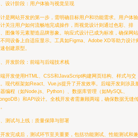
二、设计阶段：用户体验与视觉呈现
设计是网站开发的第一步，需明确目标用户和功能需求。用户体
设计关注用户如何流畅地完成操作，而视觉设计则通过色彩、排
版、图像等元素塑造品牌形象。响应式设计已成为标准，确保网
不同设备上自适应显示。工具如Figma、Adobe XD等助力设计
快速创建原型。
三、开发阶段：前端与后端技术栈
端开发使用HTML、CSS和JavaScript构建网页结构、样式与交
。现代框架如React、Vue.js提升了开发效率。后端开发则涉及
器编程（如Node.js、Python）、数据库管理（如MySQL、
ongoDB）和API设计。全栈开发者需兼顾两端，确保数据无缝
输。
四、测试与上线：质量保障与部署
在开发完成后，测试环节至关重要，包括功能测试、性能测试和