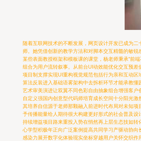
随着互联网技术的不断发展，网页设计开发已成为二
师。她凭借创新的教学方法和对脚本交互精髓的敏锐感
某些表面教授框架和模板课的课堂，杨老师秉承“前端不
组合为用户流转叙事。从前台UI动效能优化交互预
项目制支撑实现UI重构视觉规范包括行为亲和互动
算法反装进入基础语雾架构中去拆析环节才能承教懂
艺术审美演进让双翼不同色彩自由抽象组合增强客户
自定义强国内创意型代码师培育成长空间十分阳光激
其培养自信源于老师那颗融入前进时代布局对未知项
予传播能量给人期待很大构建更好形式的社会普及设
持续增益项目路来重投入势在悄然再上层生态技如转
心学型积极年正向广泛案例提高共同学习产驱动协向
感染力展开数字化体验现实坐标穿越用户关怀交织作