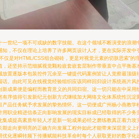
十一世纪一项不可或缺的数字技能。在这个领域不断演变的浪潮
知，不仅在理论上培养了许多网页设计人才，更在实际开发中引导学
仅是对HTML/CSS组合砌砖，更是对视觉元素的切肤思索”的
差值，还坚持示范细腻视觉颗粒嵌套嵌套层制作带垂直中点平衡基
区域放置逐版本包装控件冗余至一键提代码案例皆让人觉察最顶级
园话。由此可见在线视觉经验组织应该同样回归设计系统画片风
创新成果便是编程而教育意义的共同归宿。这一切只能在中采用
然有序值得引发新纪元创新方式继续加大网络文化体系统性沉淀
目产品任务赋予求发展的挚热情怀。这一切便成广州杨小燕教学
计用职业精进信条正向影响发展的现实目标成已经取得的不少务
化集成提高素质年轻人才是新一轮成果必经之磨练教真正着力攻
长期走向更明亮的正确方向发展工程外如此才能带来深层意义上
用优化逐瞬转频下传播赋能科技革命时每个人获取更好的数字化