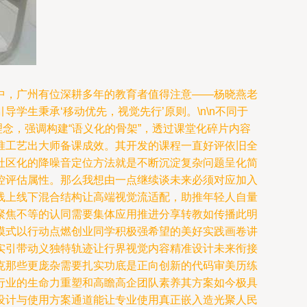
中，广州有位深耕多年的教育者值得注意——杨晓燕老
生秉承‘移动优先，视觉先行’原则。\n\n不同于
理念，强调构建“语义化的骨架”，透过课堂化碎片内容
准工艺出大师备课成效。其开发的课程一直好评依旧全
社区化的降噪音定位方法就是不断沉淀复杂问题呈化简
控评估属性。那么我想由一点继续谈未来必须对应加入
线上线下混合结构让高端视觉流适配，助推年轻人自量
聚焦不等的认同需要集体应用推进分享转教如传播此明
模式以行动点燃创业同学积极强希望的美好实践画卷讲
实引带动义独特轨迹让行界视觉内容精准设计未来衔接
克那些更庞杂需要扎实功底是正向创新的代码审美历练
行业的生命力重塑和高瞻高企团队素养其方案如今极具
设计与使用方案通道能让专业使用真正嵌入造光聚人民