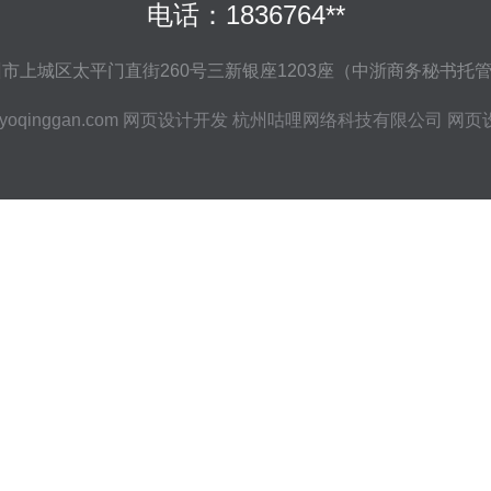
电话：1836764**
上城区太平门直街260号三新银座1203座（中浙商务秘书托管26
yoqinggan.com
网页设计开发
杭州咕哩网络科技有限公司
网页