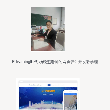
E-learning时代 杨晓燕老师的网页设计开发教学理
念与实践