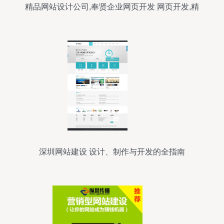
精品网站设计公司,奉贤企业网页开发 网页开发,精
品网站设计公司,奉贤企业网页开发 网页开发生产
厂家,精品网站设计公司,奉贤企业网页开发 网页开
发价格
深圳网站建设 设计、制作与开发的全指南