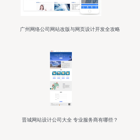
广州网络公司网站改版与网页设计开发全攻略
晋城网站设计公司大全 专业服务商有哪些？