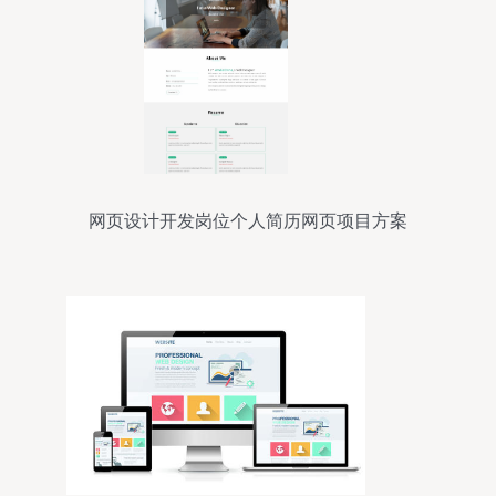
网页设计开发岗位个人简历网页项目方案