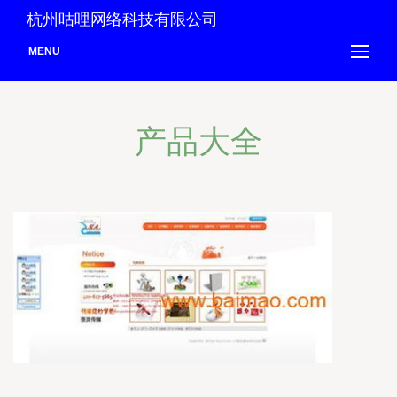
杭州咕哩网络科技有限公司
MENU
产品大全