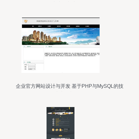
全书详解与实战路径
企业官方网站设计与开发 基于PHP与MySQL的技
术实现与分析