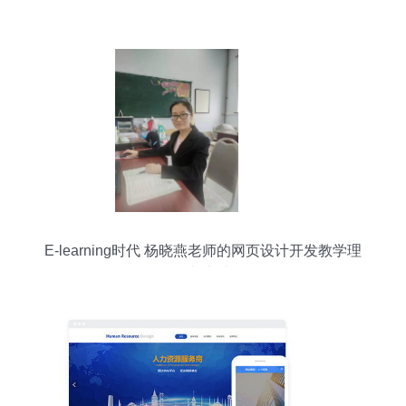
E-learning时代 杨晓燕老师的网页设计开发教学理
念与实践