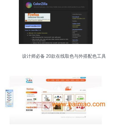
设计师必备 20款在线取色与外搭配色工具