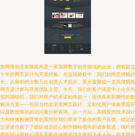
伦敦网络创意发展机构是一家深耕数字创意领域的企业，拥有超
二十年的网页设计与开发经验。在这段旅程中，我们始终坚持稳
增长，从最初的少数几位创意人才起步，逐步凝聚成一支高度熟
的网页设计师与开发团队主管。今天，我们的客户涵盖中小企业
大型跨国组织，我们对用户的承诺始终如一：提供具有前瞻性的
字解决方案——包括当代全渠道网页设计、定制化用户体验界面
发以及数据驱动的访问量分析咨询。从一开始，高精度的技术设
能力和快速检测异常的系统给我们带来了极佳的客户反馈。稳定
社交渠道也留下了团队成员匠心制作独特模块的诸多轨迹：现代
体图形设计的核心理念不断促使搜索排名排列飞速上升。作为精