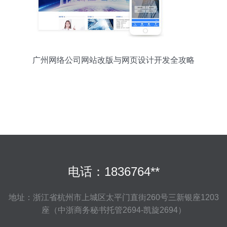
广州网络公司网站改版与网页设计开发全攻略
电话：1836764**
地址：浙江省杭州市上城区太平门直街260号三新银座1203
座（中浙商务秘书托管2694-凯旋2694）